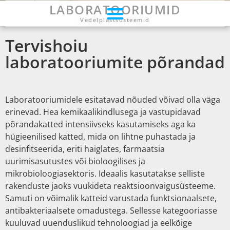
LABORATOORIUMID
Vedelplastsüsteemid
Tervishoiu
laboratooriumite põrandad
Laboratooriumidele esitatavad nõuded võivad olla väga
erinevad. Hea kemikaalikindlusega ja vastupidavad
põrandakatted intensiivseks kasutamiseks aga ka
hügieenilised katted, mida on lihtne puhastada ja
desinfitseerida, eriti haiglates, farmaatsia
uurimisasutustes või bioloogilises ja
mikrobioloogiasektoris. Ideaalis kasutatakse selliste
rakenduste jaoks vuukideta reaktsioonvaigusüsteeme.
Samuti on võimalik katteid varustada funktsionaalsete,
antibakteriaalsete omadustega. Sellesse kategooriasse
kuuluvad uuenduslikud tehnoloogiad ja eelkõige