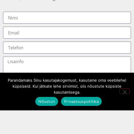
Parandamaks Sinu kasutajakogemust, kasutame oma veebilehel
küpsiseid. Kui jätkate lehe sirvimist, siis nõustute küpsiste
kasutamisega.
Nõustun
Privaatsuspoliitika
Saada