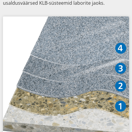
usaldusväärsed KLB-süsteemid laborite jaoks.