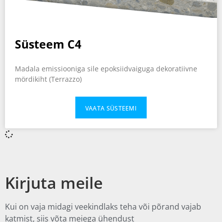
Süsteem C4
Madala emissiooniga sile epoksiidvaiguga dekoratiivne
mördikiht (Terrazzo)
VAATA SÜSTEEMI
Kirjuta meile
Kui on vaja midagi veekindlaks teha või põrand vajab
katmist, siis võta meiega ühendust