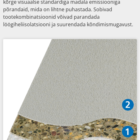
kõrge visuaalse standardiga madala emissiooniga
põrandaid, mida on lihtne puhastada. Sobivad
tootekombinatsioonid võivad parandada
löögiheliisolatsiooni ja suurendada kõndimismugavust.