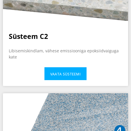
Süsteem C2
Libisemiskindlam, vähese emissiooniga epoksiidvaiguga
kate
VAATA SÜSTEEMI