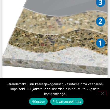
Parandamaks Sinu kasutajakogemust, kasutame oma veebilehel
Süsteem D2
küpsiseid. Kui jätkate lehe sirvimist, siis nõustute küpsiste
kasutamisega.
Kergelt libisemiskindel, antibakteriaalne ja madala
Nõustun
Privaatsuspoliitika
emissiooniga epoksiidvaigukate