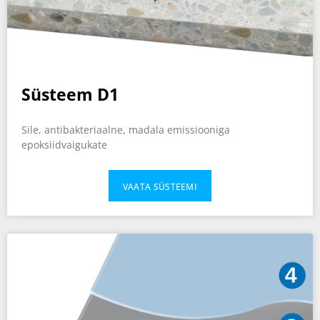
Süsteem D1
Sile, antibakteriaalne, madala emissiooniga
epoksiidvaigukate
VAATA SÜSTEEMI