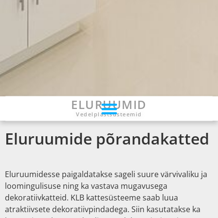
ELURUUMID
Vedelplastsüsteemid
Eluruumide põrandakatted
Eluruumidesse paigaldatakse sageli suure värvivaliku ja
loomingulisuse ning ka vastava mugavusega
dekoratiivkatteid. KLB kattesüsteeme saab luua
atraktiivsete dekoratiivpindadega. Siin kasutatakse ka